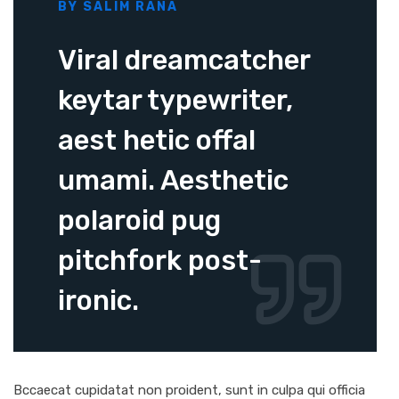
BY SALIM RANA
Viral dreamcatcher
keytar typewriter,
aest hetic offal
umami. Aesthetic
polaroid pug
pitchfork post-
ironic.
Bccaecat cupidatat non proident, sunt in culpa qui officia