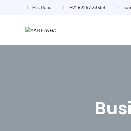
Ellis Road
+91 89257 33353
con
Bus