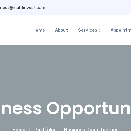
nect@mahfinvest.com
Home
About
Services
Appoint
iness Opportuni
Home
Portfolio
Business Opportunities