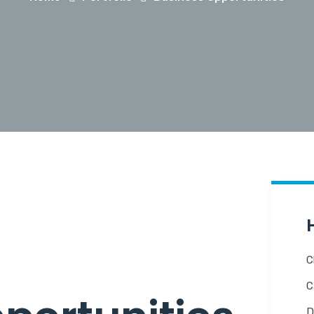
C
C
D