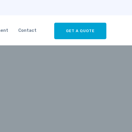
ment
Contact
GET A QUOTE
io