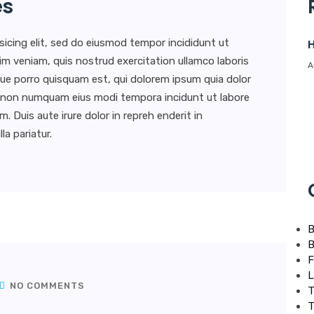
es
sicing elit, sed do eiusmod tempor incididunt ut
H
im veniam, quis nostrud exercitation ullamco laboris
A
ue porro quisquam est, qui dolorem ipsum quia dolor
uia non numquam eius modi tempora incidunt ut labore
Duis aute irure dolor in repreh enderit in
la pariatur.
B
B
F
L
NO COMMENTS
T
T