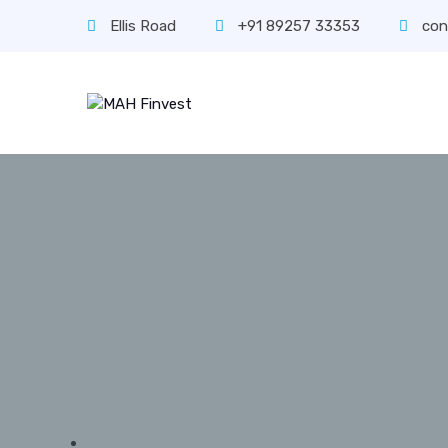
Ellis Road
+91 89257 33353
con
A