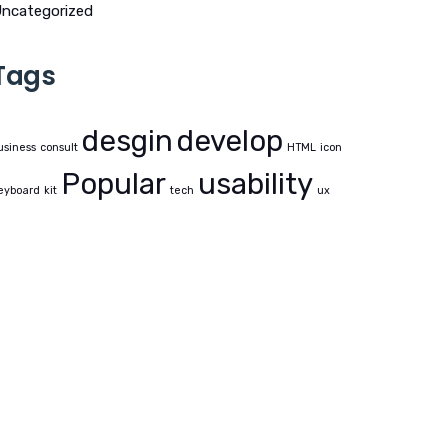
ncategorized
Tags
desgin
develop
usiness
consult
HTML
icon
Popular
usability
eyboard
kit
tech
ux