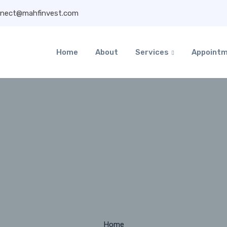
nect@mahfinvest.com
Home
About
Services
Appoint
rchives:
Portfol
Home