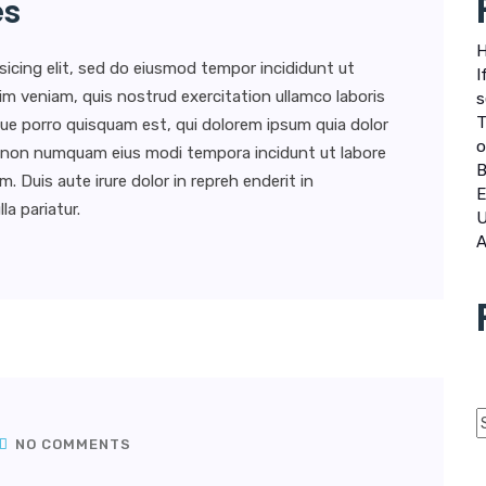
es
H
sicing elit, sed do eiusmod tempor incididunt ut
I
im veniam, quis nostrud exercitation ullamco laboris
s
T
ue porro quisquam est, qui dolorem ipsum quia dolor
o
uia non numquam eius modi tempora incidunt ut labore
B
Duis aute irure dolor in repreh enderit in
E
la pariatur.
U
A
NO COMMENTS